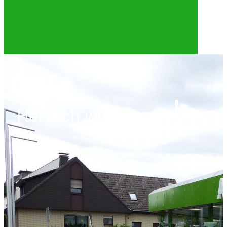
H
e
r
z
l
i
c
h
w
i
l
l
k
o
m
m
e
n