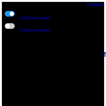
Impressum
Kern-Funktionalität
Start
Dienste anzeigen
Fahrzeuge
Zusatz-Funktionen
Ankauf
Dienste anzeigen
Service
Überführungen
Finanzierung
Abschleppdienst
Garantie
Aufbereitung
Zulassungsdienst
Werkstatt
Kfz-Elektrik
HU und AU
Lackiererei
Instandsetzung
Unfall-Gutachten
Urlaubscheck
Kontakt